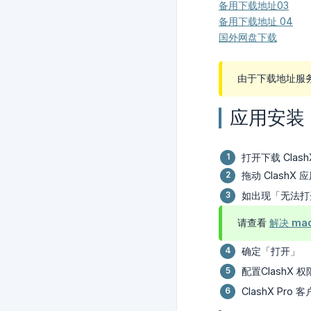
备用下载地址03
备用下载地址 04
国外网盘下载
由于下载地址服
应用安装
打开下载 Clash
拖动 ClashX 应用
如出现「无法打
请查看
解决 m
确定「打开」
配置ClashX 权
ClashX Pro