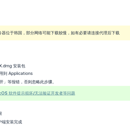
务器位于韩国，部分网络可能下载较慢，如有必要请连接代理后下载
X.dmg 安装包
到 Applications
开」等报错，否则忽略此步骤。
acOS 软件提示损坏/无法验证开发者等问题
限
 客户端安装完成